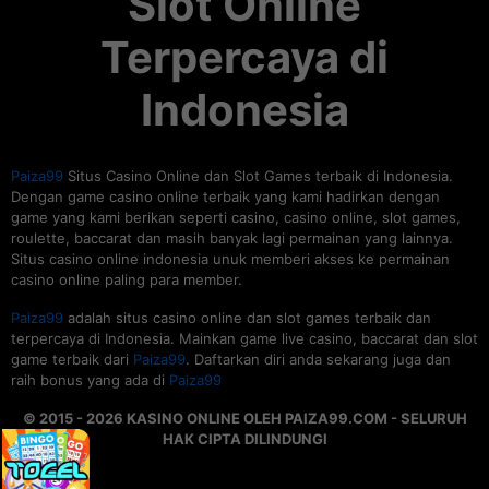
Casino Online dan
Slot Online
Terpercaya di
Indonesia
Paiza99
Situs Casino Online dan Slot Games terbaik di Indonesia.
Dengan game casino online terbaik yang kami hadirkan dengan
game yang kami berikan seperti casino, casino online, slot games,
roulette, baccarat dan masih banyak lagi permainan yang lainnya.
Situs casino online indonesia unuk memberi akses ke permainan
casino online paling para member.
Paiza99
adalah situs casino online dan slot games terbaik dan
terpercaya di Indonesia. Mainkan game live casino, baccarat dan slot
game terbaik dari
Paiza99
. Daftarkan diri anda sekarang juga dan
raih bonus yang ada di
Paiza99